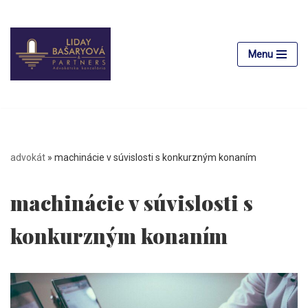
Preskočiť
na
Menu
obsah
advokát
»
machinácie v súvislosti s konkurzným konaním
machinácie v súvislosti s
konkurzným konaním