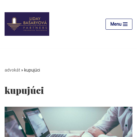
Preskočiť
na
Menu
obsah
advokát
»
kupujúci
kupujúci