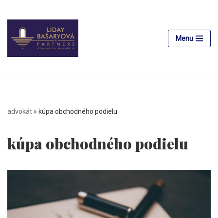
Preskočiť
na
Menu
obsah
advokát
»
kúpa obchodného podielu
kúpa obchodného podielu