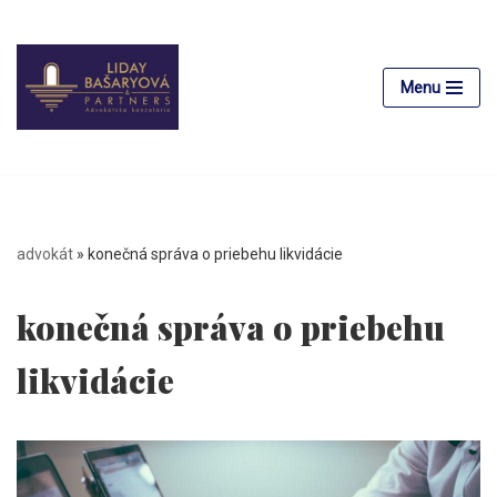
Preskočiť
na
Menu
obsah
advokát
»
konečná správa o priebehu likvidácie
konečná správa o priebehu
likvidácie