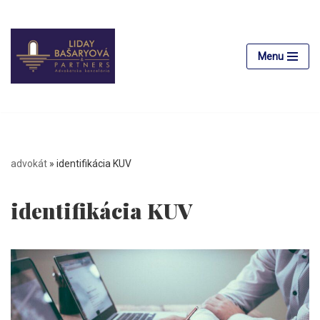
Preskočiť
na
Menu
obsah
advokát
»
identifikácia KUV
identifikácia KUV