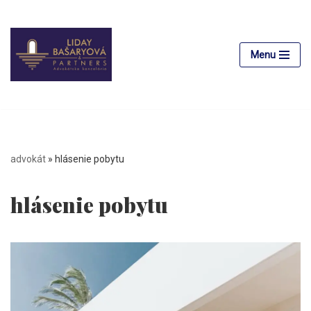
Preskočiť
na
Menu
obsah
advokát
»
hlásenie pobytu
hlásenie pobytu