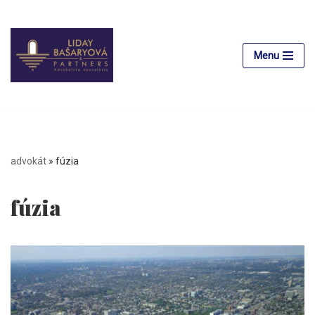
Preskočiť
na
Menu
obsah
advokát
»
fúzia
fúzia