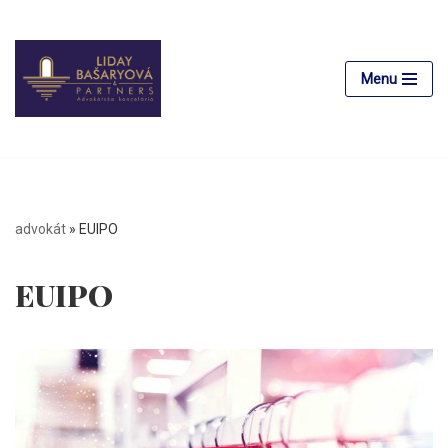
Preskočiť
na
Menu
obsah
advokát
»
EUIPO
EUIPO