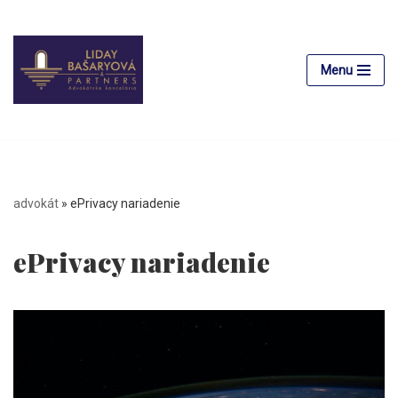
Preskočiť
na
Menu
obsah
advokát
»
ePrivacy nariadenie
ePrivacy nariadenie