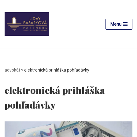
Preskočiť
na
Menu
obsah
advokát
»
elektronická prihláška pohľadávky
elektronická prihláška
pohľadávky