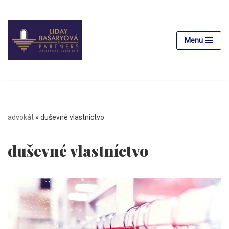
Preskočiť
na
Menu
obsah
advokát
»
duševné vlastníctvo
duševné vlastníctvo