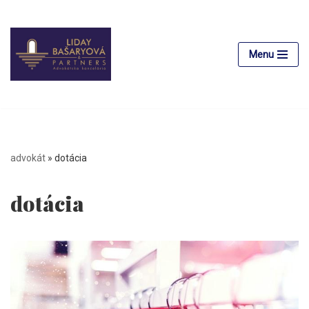
Preskočiť
na
Menu
obsah
advokát
»
dotácia
dotácia