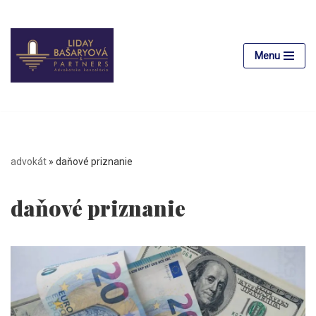
Preskočiť
na
Menu
obsah
advokát
»
daňové priznanie
daňové priznanie