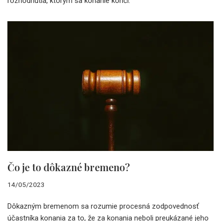
rozhodnutia, ktorým sa konanie končí.
Čo je to dôkazné bremeno?
14/05/2023
Dôkazným bremenom sa rozumie procesná zodpovednosť
účastníka konania za to, že za konania neboli preukázané jeho