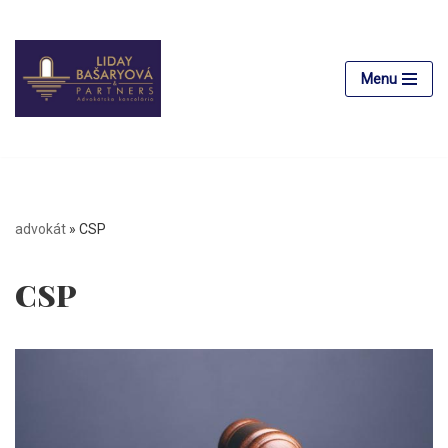
Preskočiť
na
Menu
obsah
advokát
»
CSP
CSP