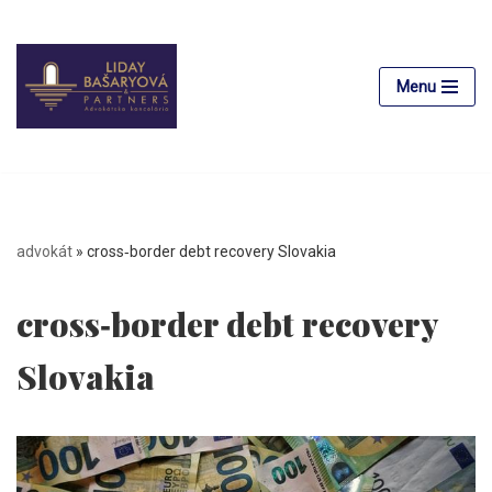
Preskočiť
na
Menu
obsah
advokát
»
cross‑border debt recovery Slovakia
cross‑border debt recovery
Slovakia