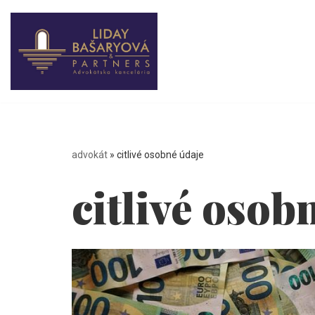
Preskočiť
na
obsah
advokát
»
citlivé osobné údaje
citlivé osob