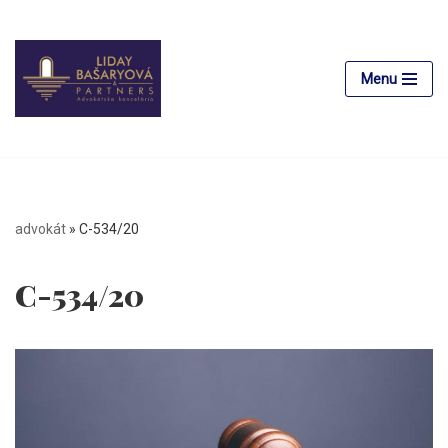
Preskočiť
na
Menu
obsah
advokát
»
C-534/20
C-534/20