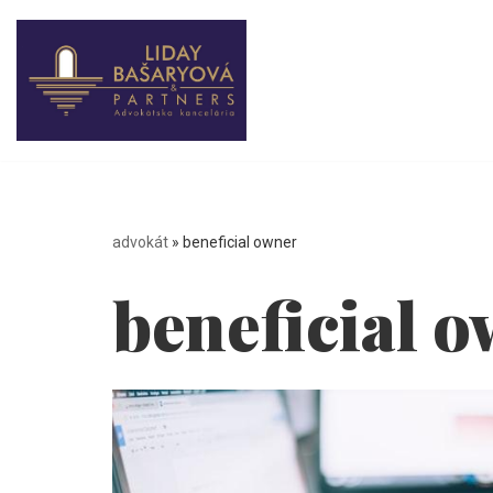
Preskočiť
na
obsah
advokát
»
beneficial owner
beneficial 