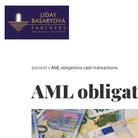
Preskočiť
na
obsah
advokát
»
AML obligations cash transactions
AML obligat