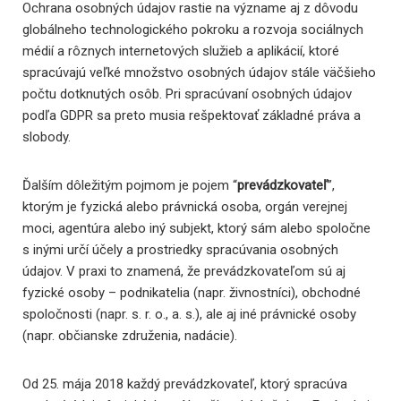
Ochrana osobných údajov rastie na význame aj z dôvodu
globálneho technologického pokroku a rozvoja sociálnych
médií a rôznych internetových služieb a aplikácií, ktoré
spracúvajú veľké množstvo osobných údajov stále väčšieho
počtu dotknutých osôb. Pri spracúvaní osobných údajov
podľa GDPR sa preto musia rešpektovať základné práva a
slobody.
Ďalším dôležitým pojmom je pojem “
prevádzkovateľ
”,
ktorým je fyzická alebo právnická osoba, orgán verejnej
moci, agentúra alebo iný subjekt, ktorý sám alebo spoločne
s inými určí účely a prostriedky spracúvania osobných
údajov. V praxi to znamená, že prevádzkovateľom sú aj
fyzické osoby – podnikatelia (napr. živnostníci), obchodné
spoločnosti (napr. s. r. o., a. s.), ale aj iné právnické osoby
(napr. občianske združenia, nadácie).
Od 25. mája 2018 každý prevádzkovateľ, ktorý spracúva