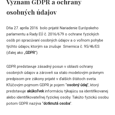
Význam GDPR a ochrany
osobných údajov
Dňa 27. apríla 2016 bolo prijaté Nariadenie Európskeho
parlamentu a Rady EÚ č. 2016/679 o ochrane fyzických
osôb pri spracúvaní osobných údajov a o voľnom pohybe
týchto údajov, ktorým sa zrušuje Smernica č. 95/46/ES
(ďalej ako „
GDPR
“).
GDPR predstavuje zásadný posun v oblasti ochrany
osobných údajov a zároveň sa stalo modelovým právnym
predpisom pre zákony prijaté v ďalších štátoch sveta.
Kľúčovým pojmom GDPR je pojem “
osobný údaj
”, ktorý
predstavuje
akúkoľvek
informáciu týkajúcu sa identifikovanej
alebo identifikovateľnej fyzickej osoby. Takúto fyzickú osobu
potom GDPR nazýva “
dotknutá osoba
”.