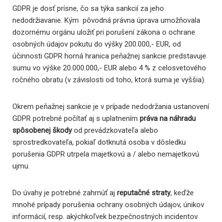
GDPR je dosť prísne, čo sa týka sankcií za jeho
nedodržiavanie. Kým pôvodná právna úprava umožňovala
dozornému orgánu uložiť pri porušení zákona o ochrane
osobných údajov pokutu do výšky 200.000,- EUR, od
účinnosti GDPR horná hranica peňažnej sankcie predstavuje
sumu vo výške 20.000.000,- EUR alebo 4 % z celosvetového
ročného obratu (v závislosti od toho, ktorá suma je vyššia).
Okrem peňažnej sankcie je v prípade nedodržania ustanovení
GDPR potrebné počítať aj s uplatnením
práva na náhradu
spôsobenej škody
od prevádzkovateľa alebo
sprostredkovateľa, pokiaľ dotknutá osoba v dôsledku
porušenia GDPR utrpela majetkovú a / alebo nemajetkovú
ujmu.
Do úvahy je potrebné zahrnúť aj
reputačné straty
, keďže
mnohé prípady porušenia ochrany osobných údajov, únikov
informácií, resp. akýchkoľvek bezpečnostných incidentov