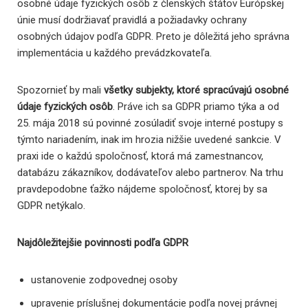
osobné údaje fyzických osôb z členských štátov Európskej
únie musí dodržiavať pravidlá a požiadavky ochrany
osobných údajov podľa GDPR. Preto je dôležitá jeho správna
implementácia u každého prevádzkovateľa.
Spozornieť by mali
všetky subjekty, ktoré spracúvajú osobné
údaje fyzických osôb
. Práve ich sa GDPR priamo týka a od
25. mája 2018 sú povinné zosúladiť svoje interné postupy s
týmto nariadením, inak im hrozia nižšie uvedené sankcie. V
praxi ide o každú spoločnosť, ktorá má zamestnancov,
databázu zákazníkov, dodávateľov alebo partnerov. Na trhu
pravdepodobne ťažko nájdeme spoločnosť, ktorej by sa
GDPR netýkalo.
Najdôležitejšie povinnosti podľa GDPR
ustanovenie zodpovednej osoby
upravenie príslušnej dokumentácie podľa novej právnej