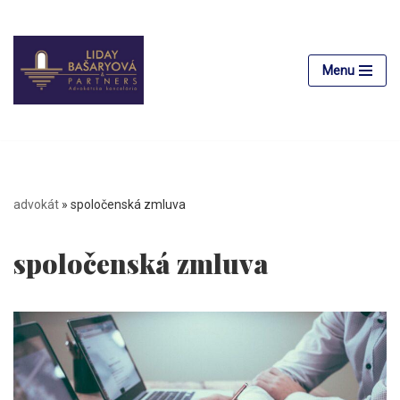
Skip
to
Menu
content
advokát
»
spoločenská zmluva
spoločenská zmluva