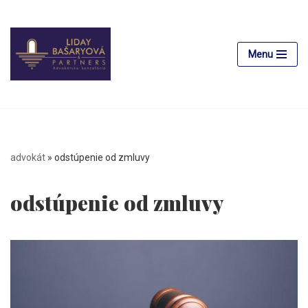
Skip
to
Menu
content
advokát
»
odstúpenie od zmluvy
odstúpenie od zmluvy