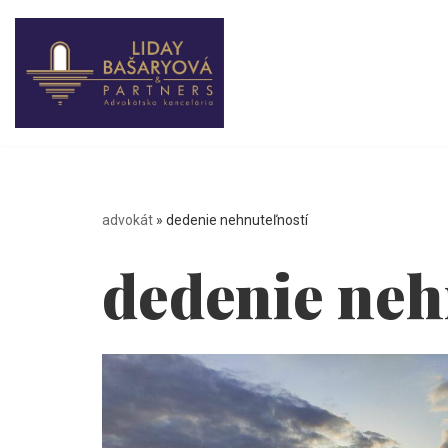
Skip
to
content
advokát
»
dedenie nehnuteľností
dedenie neh